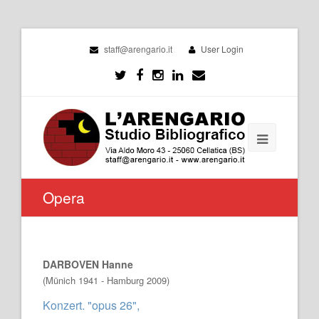
staff@arengario.it
User Login
Opera
DARBOVEN Hanne
(Münich 1941 - Hamburg 2009)
Konzert. "opus 26",