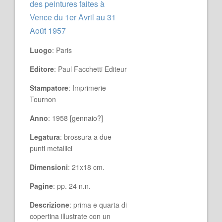
des peintures faites à
Vence du 1er Avril au 31
Août 1957
Luogo
: Paris
Editore
: Paul Facchetti Editeur
Stampatore
: Imprimerie
Tournon
Anno
: 1958 [gennaio?]
Legatura
: brossura a due
punti metallici
Dimensioni
: 21x18 cm.
Pagine
: pp. 24 n.n.
Descrizione
: prima e quarta di
copertina illustrate con un