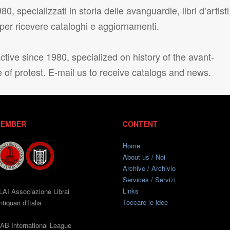
80, specializzati in storia delle avanguardie, libri d’artisti
i per ricevere cataloghi e aggiornamenti.
tive since 1980, specialized on history of the avant-
e of protest. E-mail us to receive catalogs and news.
EMBER
CONTENT
Home
About us / Noi
Archive / Archivio
Services / Servizi
Links
LAI Associazione Librai
Toccare le idee
tiquari d'Italia
LAB International League