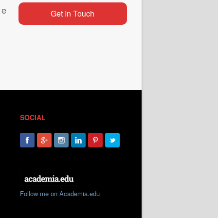
 e
Get In Touch
SOCIAL
Follow me on Academia.edu