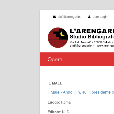
staff@arengario.it
User Login
Opera
IL MALE
Il Male - Anno III n. 46. Il presidente
Luogo
: Roma
Editore
: N. D.