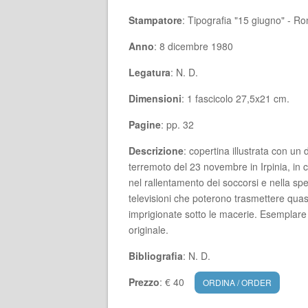
Stampatore
: Tipografia "15 giugno" - R
Anno
: 8 dicembre 1980
Legatura
: N. D.
Dimensioni
: 1 fascicolo 27,5x21 cm.
Pagine
: pp. 32
Descrizione
: copertina illustrata con un
terremoto del 23 novembre in Irpinia, in 
nel rallentamento dei soccorsi e nella spe
televisioni che poterono trasmettere quasi
imprigionate sotto le macerie. Esemplare 
originale.
Bibliografia
: N. D.
Prezzo
: € 40
ORDINA / ORDER