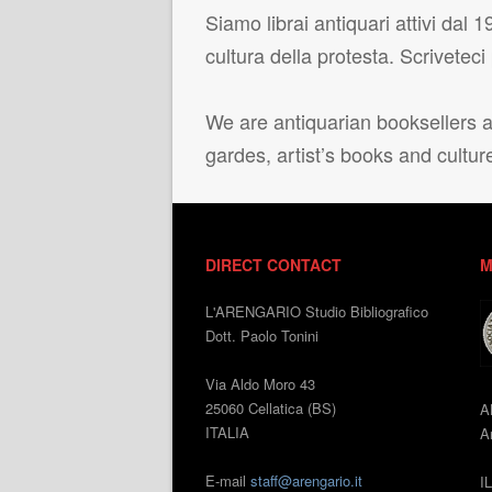
Siamo librai antiquari attivi dal 19
cultura della protesta. Scrivetec
We are antiquarian booksellers ac
gardes, artist’s books and cultur
DIRECT CONTACT
M
L'ARENGARIO Studio Bibliografico
Dott. Paolo Tonini
Via Aldo Moro 43
25060 Cellatica (BS)
A
ITALIA
An
E-mail
staff@arengario.it
I