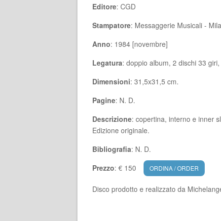
Editore
: CGD
Stampatore
: Messaggerie Musicali - Mil
Anno
: 1984 [novembre]
Legatura
: doppio album, 2 dischi 33 giri
Dimensioni
: 31,5x31,5 cm.
Pagine
: N. D.
Descrizione
: copertina, interno e inner s
Edizione originale.
Bibliografia
: N. D.
Prezzo
: € 150
ORDINA / ORDER
Disco prodotto e realizzato da Michelan