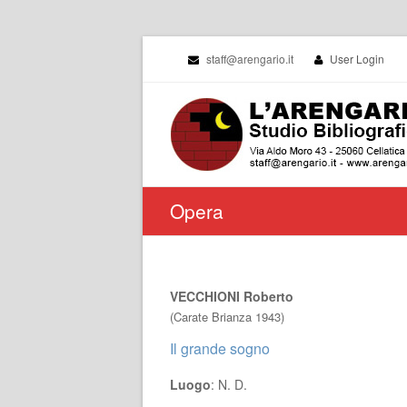
staff@arengario.it
User Login
Opera
VECCHIONI Roberto
(Carate Brianza 1943)
Il grande sogno
Luogo
: N. D.