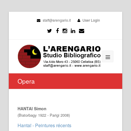
staff@arengario.it
User Login
Opera
HANTAI Simon
(Biatorbagy 1922 - Parigi 2008)
Hantaï - Peintures récents