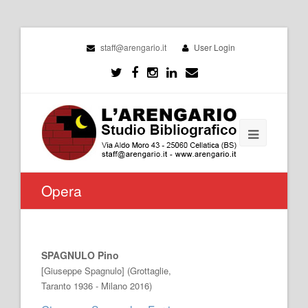
staff@arengario.it
User Login
Opera
SPAGNULO Pino
[Giuseppe Spagnulo] (Grottaglie,
Taranto 1936 - Milano 2016)