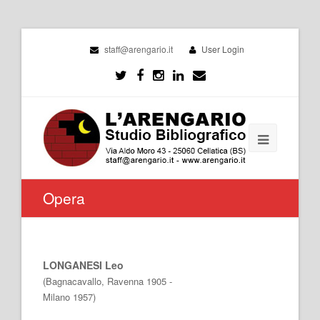
staff@arengario.it
User Login
Opera
LONGANESI Leo
(Bagnacavallo, Ravenna 1905 -
Milano 1957)