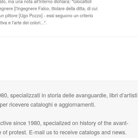
, ma una nota all'interno dichiara: "Giocattoli
egnere [l'ingegnere Falco, titolare della ditta, di cui
i un pittore [Ugo Pozzo] - essi seguono un criterio
iva e l'arte dei colori...".
80, specializzati in storia delle avanguardie, libri d’artisti
i per ricevere cataloghi e aggiornamenti.
tive since 1980, specialized on history of the avant-
e of protest. E-mail us to receive catalogs and news.