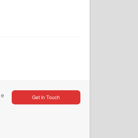
 e
Get In Touch