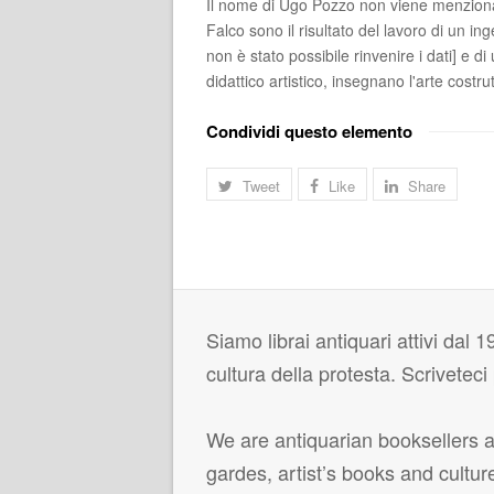
Il nome di Ugo Pozzo non viene menzionato
Falco sono il risultato del lavoro di un ing
non è stato possibile rinvenire i dati] e d
didattico artistico, insegnano l'arte costrutt
Condividi questo elemento
Tweet
Like
Share
Siamo librai antiquari attivi dal 19
cultura della protesta. Scrivetec
We are antiquarian booksellers ac
gardes, artist’s books and cultur