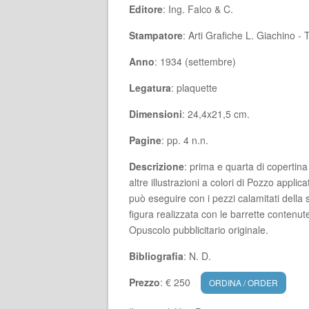
Editore
: Ing. Falco & C.
Stampatore
: Arti Grafiche L. Giachino - 
Anno
: 1934 (settembre)
Legatura
: plaquette
Dimensioni
: 24,4x21,5 cm.
Pagine
: pp. 4 n.n.
Descrizione
: prima e quarta di copertina
altre illustrazioni a colori di Pozzo appli
può eseguire con i pezzi calamitati dell
figura realizzata con le barrette contenu
Opuscolo pubblicitario originale.
Bibliografia
: N. D.
Prezzo
: € 250
ORDINA / ORDER