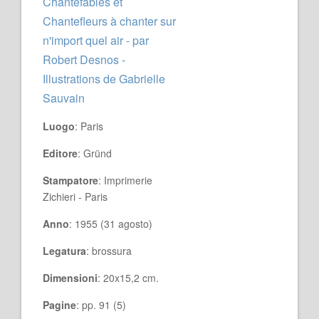
Chantefables et
Chantefleurs à chanter sur
n'import quel air - par
Robert Desnos -
Illustrations de Gabrielle
Sauvain
Luogo
: Paris
Editore
: Gründ
Stampatore
: Imprimerie
Zichieri - Paris
Anno
: 1955 (31 agosto)
Legatura
: brossura
Dimensioni
: 20x15,2 cm.
Pagine
: pp. 91 (5)