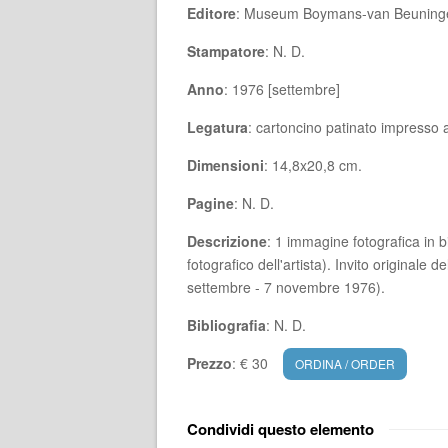
Editore
: Museum Boymans-van Beuning
Stampatore
: N. D.
Anno
: 1976 [settembre]
Legatura
: cartoncino patinato impresso a
Dimensioni
: 14,8x20,8 cm.
Pagine
: N. D.
Descrizione
: 1 immagine fotografica in bi
fotografico dell'artista). Invito origina
settembre - 7 novembre 1976).
Bibliografia
: N. D.
Prezzo
: € 30
ORDINA / ORDER
Condividi questo elemento