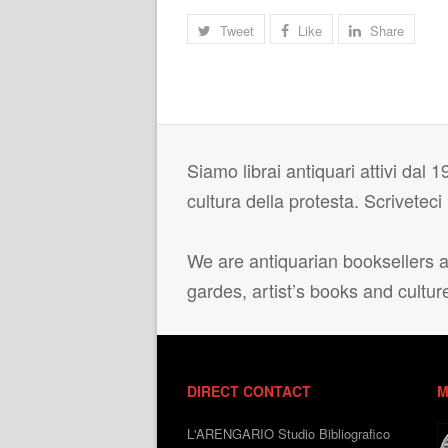
Tweet
Like
Share
Siamo librai antiquari attivi dal 19
cultura della protesta. Scrivetec
We are antiquarian booksellers ac
gardes, artist’s books and cultur
DIRECT CONTACT
M
L'ARENGARIO Studio Bibliografico