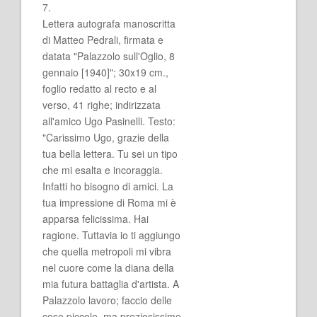
7.
Lettera autografa manoscritta
di Matteo Pedrali, firmata e
datata "Palazzolo sull'Oglio, 8
gennaio [1940]"; 30x19 cm.,
foglio redatto al recto e al
verso, 41 righe; indirizzata
all'amico Ugo Pasinelli. Testo:
"Carissimo Ugo, grazie della
tua bella lettera. Tu sei un tipo
che mi esalta e incoraggia.
Infatti ho bisogno di amici. La
tua impressione di Roma mi è
apparsa felicissima. Hai
ragione. Tuttavia io ti aggiungo
che quella metropoli mi vibra
nel cuore come la diana della
mia futura battaglia d'artista. A
Palazzolo lavoro; faccio delle
cose piccole, ma preziosissime