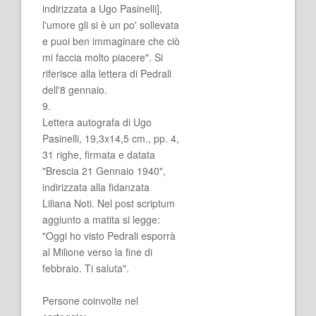
indirizzata a Ugo Pasinelli],
l'umore gli si è un po' sollevata
e puoi ben immaginare che ciò
mi faccia molto piacere". Si
riferisce alla lettera di Pedrali
dell'8 gennaio.
9.
Lettera autografa di Ugo
Pasinelli, 19,3x14,5 cm., pp. 4,
31 righe, firmata e datata
"Brescia 21 Gennaio 1940",
indirizzata alla fidanzata
Liliana Noti. Nel post scriptum
aggiunto a matita si legge:
"Oggi ho visto Pedrali esporrà
al Milione verso la fine di
febbraio. Ti saluta".
Persone coinvolte nel