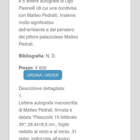
e 5 lettere autografe di Ugo
Pasinelli (di cui una condivisa
con Matteo Pedrali). Insieme
molto significativo
dell'ambiente e del pensiero
del pittore palazzolese Matteo
Pedrali.
Bibliografia
: N. D.
Prezzo
: € 600
ORDINA / ORDER
Descrizione dettagliata:
1.
Lettera autografa manoscritta
di Matteo Pedrali, firmata e
datata "Palazzolo 15 febbraio
39"; 28,4x18,5 cm., foglio
redatto al recto e al verso, 31
righe; indirizzata all'amico