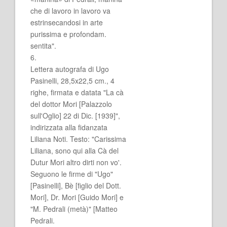
che di lavoro in lavoro va
estrinsecandosi in arte
purissima e profondam.
sentita".
6.
Lettera autografa di Ugo
Pasinelli, 28,5x22,5 cm., 4
righe, firmata e datata "La cà
del dottor Mori [Palazzolo
sull'Oglio] 22 di Dic. [1939]",
indirizzata alla fidanzata
Liliana Noti. Testo: "Carissima
Liliana, sono qui alla Cà del
Dutur Mori altro dirti non vo'.
Seguono le firme di "Ugo"
[Pasinelli], Bè [figlio del Dott.
Mori], Dr. Mori [Guido Mori] e
"M. Pedrali (metà)" [Matteo
Pedrali.