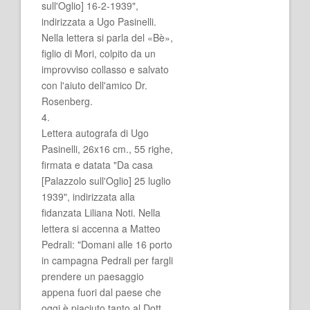
sull'Oglio] 16-2-1939",
indirizzata a Ugo Pasinelli.
Nella lettera si parla del «Bè»,
figlio di Mori, colpito da un
improvviso collasso e salvato
con l'aiuto dell'amico Dr.
Rosenberg.
4.
Lettera autografa di Ugo
Pasinelli, 26x16 cm., 55 righe,
firmata e datata "Da casa
[Palazzolo sull'Oglio] 25 luglio
1939", indirizzata alla
fidanzata Liliana Noti. Nella
lettera si accenna a Matteo
Pedrali: "Domani alle 16 porto
in campagna Pedrali per fargli
prendere un paesaggio
appena fuori dal paese che
oggi è piaciuto tanto al Dott.