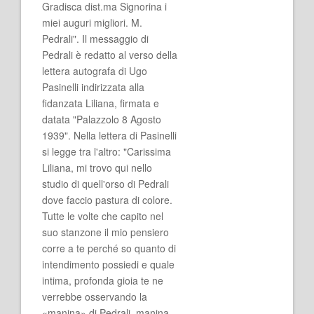
Gradisca dist.ma Signorina i
miei auguri migliori. M.
Pedrali". Il messaggio di
Pedrali è redatto al verso della
lettera autografa di Ugo
Pasinelli indirizzata alla
fidanzata Liliana, firmata e
datata "Palazzolo 8 Agosto
1939". Nella lettera di Pasinelli
si legge tra l'altro: "Carissima
Liliana, mi trovo qui nello
studio di quell'orso di Pedrali
dove faccio pastura di colore.
Tutte le volte che capito nel
suo stanzone il mio pensiero
corre a te perché so quanto di
intendimento possiedi e quale
intima, profonda gioia te ne
verrebbe osservando la
«manina» di Pedrali, manina