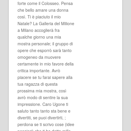
forte come il Colosseo. Pensa
che bello amare una donna
così. Ti è piaciuto il mio
Natale? La Galleria del Milione
a Milano accoglierà fra
qualche giorno una mia
mostra personale; il gruppo di
opere che esporrò sarà tanto
omogeneo da muovere
certamente in mio favore della
critica importante. Avrò
piacere se tu farai sapere alla
tua ragazza di questa
prossima mia mostra, così
avrò modo di sentire la sua
impressione. Caro Ugone ti
saluto tanto tanto sta bene e
divertiti, se puoi divertirti, ;
perdona se ti scrivo cose (idee
pensieri) che ti ho detto mille