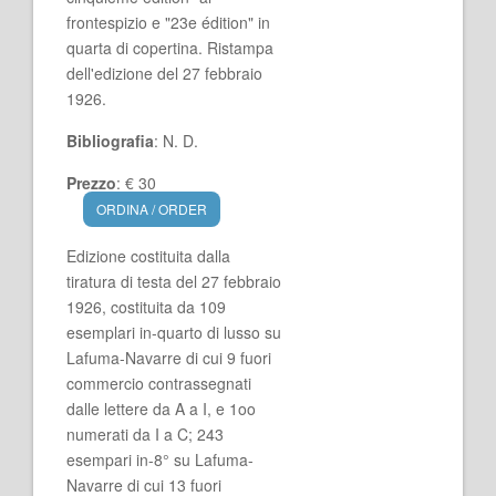
frontespizio e "23e édition" in
quarta di copertina. Ristampa
dell'edizione del 27 febbraio
1926.
Bibliografia
: N. D.
Prezzo
: € 30
ORDINA / ORDER
Edizione costituita dalla
tiratura di testa del 27 febbraio
1926, costituita da 109
esemplari in-quarto di lusso su
Lafuma-Navarre di cui 9 fuori
commercio contrassegnati
dalle lettere da A a I, e 1oo
numerati da I a C; 243
esempari in-8° su Lafuma-
Navarre di cui 13 fuori