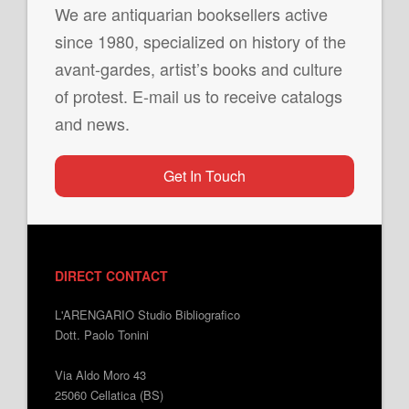
We are antiquarian booksellers active
since 1980, specialized on history of the
avant-gardes, artist’s books and culture
of protest. E-mail us to receive catalogs
and news.
Get In Touch
DIRECT CONTACT
L'ARENGARIO Studio Bibliografico
Dott. Paolo Tonini
Via Aldo Moro 43
25060 Cellatica (BS)