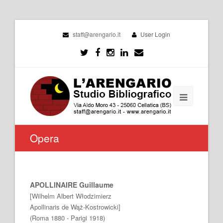
staff@arengario.it
User Login
Opera
APOLLINAIRE Guillaume
[Wilhelm Albert Włodzimierz
Apollinaris de Wąż-Kostrowicki]
(Roma 1880 - Parigi 1918)