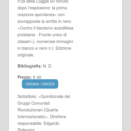
P.za della Loggia un minuto
dopo l'esplosione: la prima
reazione spontanea» con
sovrapposta la scritta in nero
«Contro il fascismo autodifesa
proletaria - Fronte unico di
classe!»), numerose immagini
in bianco e nero n.t. Edizione
originale.
Bibliografia
: N. D.
Prezzo
: € 40
ORDINA / ORDER
Sottotitolo: «Quindicinale dei
Gruppi Comunisti
Rovoluzionari (Quarta
Internazionale)». Direttore
responsabile: Edgardo
Pellegrini.