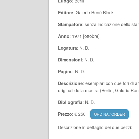
Luogo
: Berlin
Editore
: Galerie René Block
Stampatore
: senza indicazione dello st
Anno
: 1971 [ottobre]
Legatura
: N. D.
Dimensioni
: N. D.
Pagine
: N. D.
Descrizione
: esemplari con due fori di a
originali della mostra (Berlin, Galerie R
Bibliografia
: N. D.
Prezzo
: € 250
ORDINA / ORDER
Descrizione in dettaglio dei due pezzi: