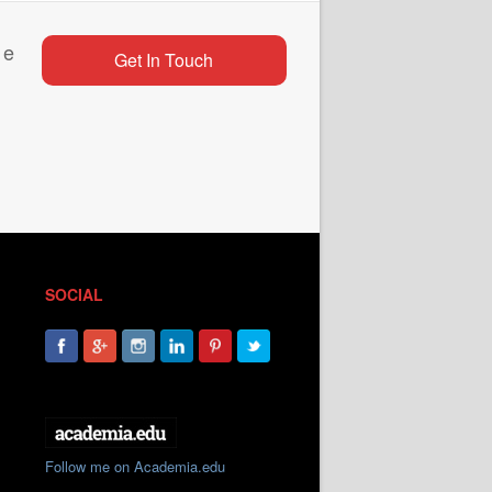
 e
Get In Touch
SOCIAL
Follow me on Academia.edu