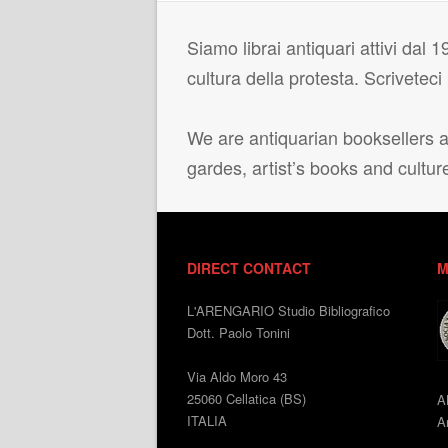
Siamo librai antiquari attivi dal 19
cultura della protesta. Scrivetec
We are antiquarian booksellers ac
gardes, artist’s books and cultur
DIRECT CONTACT
M
L'ARENGARIO Studio Bibliografico
Dott. Paolo Tonini
Via Aldo Moro 43
25060 Cellatica (BS)
A
ITALIA
An