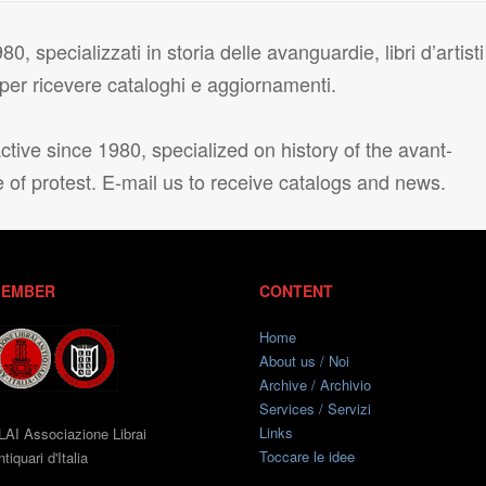
80, specializzati in storia delle avanguardie, libri d’artisti
i per ricevere cataloghi e aggiornamenti.
tive since 1980, specialized on history of the avant-
e of protest. E-mail us to receive catalogs and news.
EMBER
CONTENT
Home
About us / Noi
Archive / Archivio
Services / Servizi
Links
LAI Associazione Librai
Toccare le idee
tiquari d'Italia