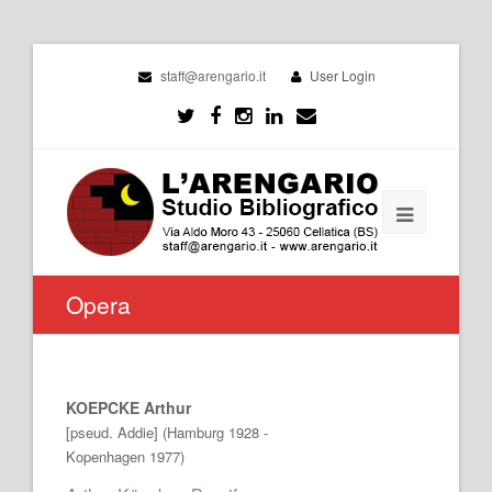
staff@arengario.it
User Login
Opera
KOEPCKE Arthur
[pseud. Addie] (Hamburg 1928 -
Kopenhagen 1977)