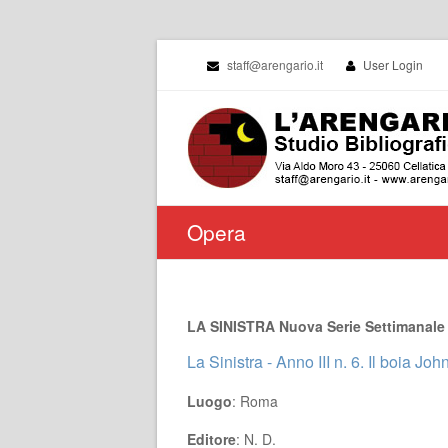
staff@arengario.it
User Login
Opera
LA SINISTRA Nuova Serie Settimanale
La Sinistra - Anno III n. 6. Il boia Jo
Luogo
: Roma
Editore
: N. D.