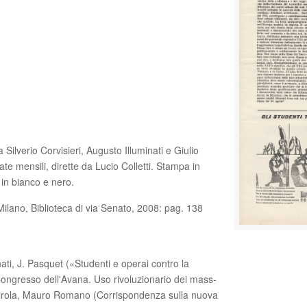
a Silverio Corvisieri, Augusto Illuminati e Giulio
ate mensili, dirette da Lucio Colletti. Stampa in
 in bianco e nero.
Milano, Biblioteca di via Senato, 2008: pag. 138
inati, J. Pasquet («Studenti e operai contro la
ul Congresso dell'Avana. Uso rivoluzionario dei mass-
dirola, Mauro Romano (Corrispondenza sulla nuova