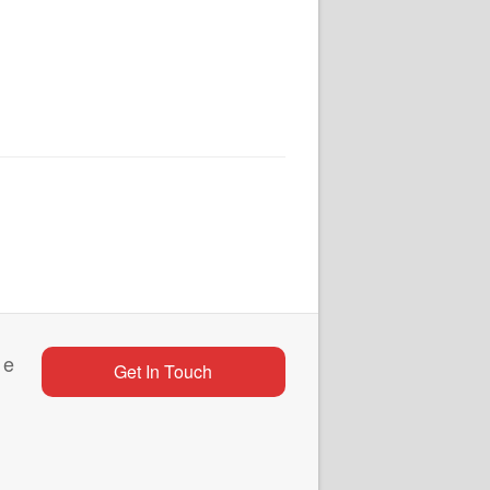
 e
Get In Touch