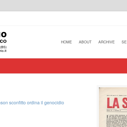
HOME
ABOUT
ARCHIVE
SE
hnson sconfitto ordina il genocidio