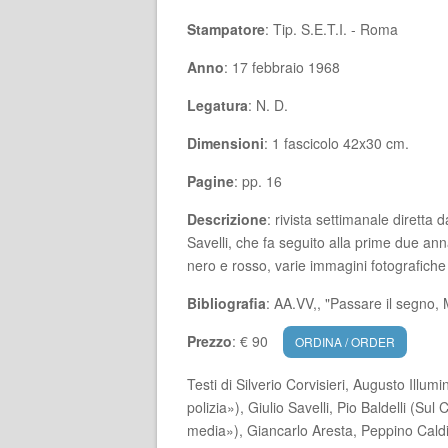
Stampatore
: Tip. S.E.T.I. - Roma
Anno
: 17 febbraio 1968
Legatura
: N. D.
Dimensioni
: 1 fascicolo 42x30 cm.
Pagine
: pp. 16
Descrizione
: rivista settimanale diretta d
Savelli, che fa seguito alla prime due ann
nero e rosso, varie immagini fotografiche
Bibliografia
: AA.VV,, "Passare il segno, 
Prezzo
: € 90
ORDINA / ORDER
Testi di Silverio Corvisieri, Augusto Illum
polizia»), Giulio Savelli, Pio Baldelli (S
media»), Giancarlo Aresta, Peppino Cal