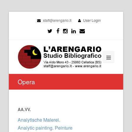
staff@arengario.it
User Login
Opera
AA.VV.
Analytische Malerei.
Analytic painting. Peinture