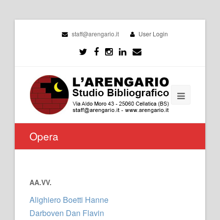
staff@arengario.it
User Login
Opera
AA.VV.
Alighiero Boetti Hanne
Darboven Dan Flavin