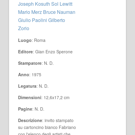
Joseph Kosuth Sol Lewitt
Mario Merz Bruce Nauman
Giulio Paolini Gilberto
Zorio
Luogo
: Roma
Editore
: Gian Enzo Sperone
Stampatore
: N. D.
Anno
: 1975
Legatura
: N. D.
Dimensioni
: 12,6x17,2 cm
Pagine
: N. D.
Descrizione
: invito stampato
su cartoncino bianco Fabriano
con l'elenco degli artisti che