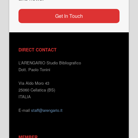
Get In Touch
DIRECT CONTACT
L'ARENGARIO Studio Bibliografico
Dott. Paolo Tonini
Via Aldo Moro 43
25060 Cellatica (BS)
ITALIA
E-mail
staff@arengario.it
MEMBER